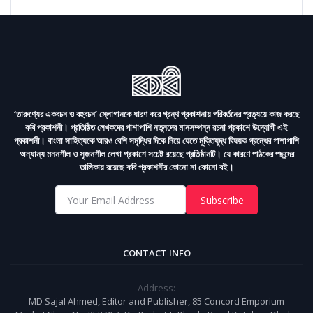
‘তারুণ্যের একবচন ও বহুবচন’ স্লোগানকে ধারণ করে গ্রন্থ প্রকাশনায় পরিবর্তনের প্রত্যয়ে কাজ করছে
কবি প্রকাশনী। প্রতিষ্ঠিত লেখকদের পাশাপাশি নতুনদের মানসম্পন্ন রচনা প্রকাশে উদ্যোগী এই
প্রকাশনী। বাংলা সাহিত্যকে আরও বেশি সমৃদ্ধির দিকে নিয়ে যেতে মুক্তিযুদ্ধ বিষয়ক গ্রন্থের পাশাপাশি
অন্যান্য মননশীল ও সৃজনশীল লেখা প্রকাশে সচেষ্ট রয়েছে প্রতিষ্ঠানটি। যে কারণে পাঠকের পছন্দের
তালিকায় রয়েছে কবি প্রকাশনীর কোনো না কোনো বই।
Subscribe
CONTACT INFO
Address:
MD Sajal Ahmed, Editor and Publisher, 85 Concord Emporium