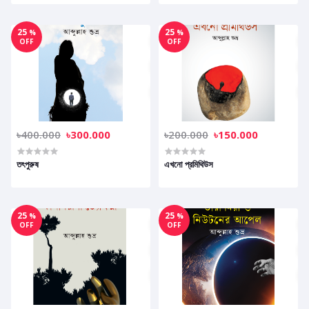
25
25
%
%
OFF
OFF
৳400.000
৳300.000
৳200.000
৳150.000
তৎপুরুষ
এখনো প্রমিথিউস
25
25
%
%
OFF
OFF