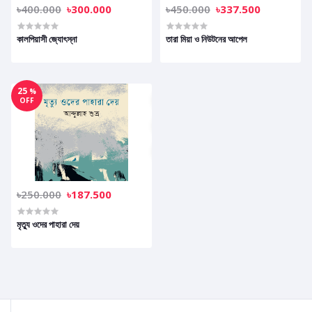
৳400.000
৳300.000
৳450.000
৳337.500
কালপিয়াসী জ্যোৎস্না
তারা মিয়া ও নিউটনের আপেল
25
%
OFF
৳250.000
৳187.500
মৃত্যু ওদের পাহারা দেয়