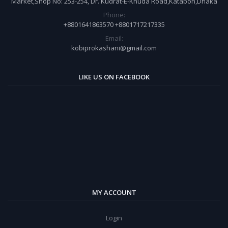
Market,Shop No: 253-254, Dr. Kudrat-E-Khuda Road,Katabon,Dhaka
Phone:
+8801641863570 +8801717217335
Email:
kobiprokashani@gmail.com
LIKE US ON FACEBOOK
MY ACCOUNT
Login