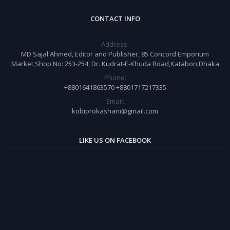
CONTACT INFO
Address:
MD Sajal Ahmed, Editor and Publisher, 85 Concord Emporium
Market,Shop No: 253-254, Dr. Kudrat-E-Khuda Road,Katabon,Dhaka
Phone:
+8801641863570 +8801717217335
Email:
kobiprokashani@gmail.com
LIKE US ON FACEBOOK