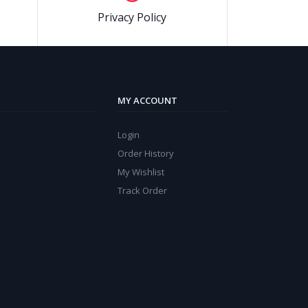
Privacy Policy
MY ACCOUNT
Login
Order History
My Wishlist
Track Order