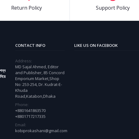
Return Policy
Support Policy
CONTACT INFO
LIKE US ON FACEBOOK
Address:
MD Sajal Ahmed, Editor
্পন্ন
and Publisher, 85 Concord
নিয়ে
Emporium Market,Shop
No: 253-254, Dr. Kudrat-E-
Khuda
Road,Katabon,Dhaka
Phone:
+8801641863570
+8801717217335
Email:
kobiprokashani@gmail.com