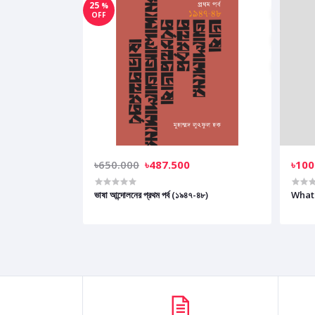
25
%
OFF
৳650.000
৳487.500
৳100
ভাষা আন্দোলনের প্রথম পর্ব (১৯৪৭-৪৮)
What 