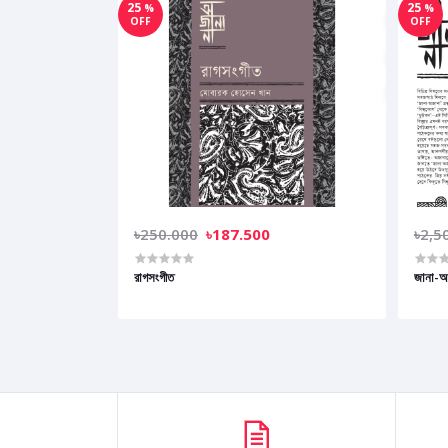
25
25
%
%
OFF
OFF
৳250.000
৳187.500
৳2,5
রাগসংগীত
জানা-অ