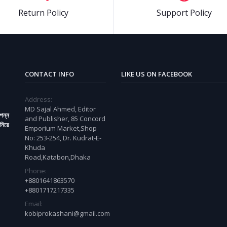
Return Policy
Support Policy
CONTACT INFO
LIKE US ON FACEBOOK
Address:
MD Sajal Ahmed, Editor
্পন্ন
and Publisher, 85 Concord
নিয়ে
Emporium Market,Shop
No: 253-254, Dr. Kudrat-E-
Khuda
Road,Katabon,Dhaka
Phone:
+8801641863570
+8801717217335
Email:
kobiprokashani@gmail.com