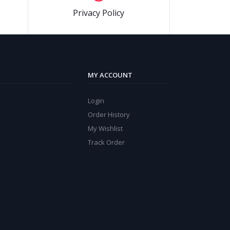
Privacy Policy
MY ACCOUNT
Login
Order History
My Wishlist
Track Order