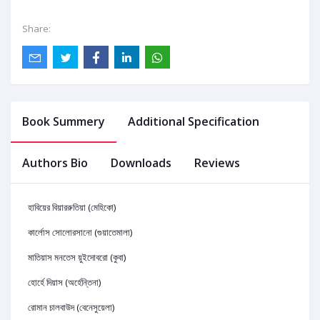
Share:
Book Summery
Additional Specification
Authors Bio
Downloads
Reviews
হাবিয়ের বিয়াররুতিয়া (মেহিকো)
কার্লোস সোলোরসানো (গুয়াতেমালা)
মাতিয়াস মনতেস য়ুইদোবরো (কুবা)
হোর্হে দিয়াস (অর্হেন্তিনা)
রোমান চালবাউদ (বেনেসুয়েলা)