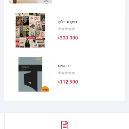
ফ্রাঁসোয়া ত্রুফো
৳300.000
বনলতা সেন
৳112.500