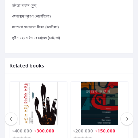
হুলিয়ো মাতাস (কুবা)
ওসবালদো দ্রাগুন (আর্হেন্তিনা)
গুসতাবো আনদ্রাদে রিবেরা (কলম্বিয়া)
লুইসা হোসেফিনা য়েরনান্দেস (মেহিকো)
Related books
৳400.000
৳300.000
৳200.000
৳150.000
৳