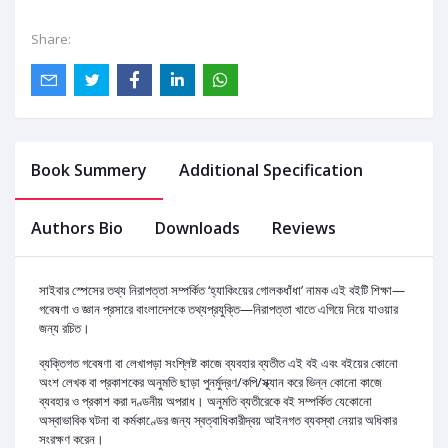
Share:
Book Summery
Additional Specification
Authors Bio
Downloads
Reviews
সাইবার স্পেসের তথ্য নিরাপত্তা সম্পর্কিত ‘হ্যাকিংয়ের গোলকধাঁধা’ নামক এই বইটি শিক্ষা—
গবেষণা ও জ্ঞান প্রসারে বাংলাদেশকে তথ্যপ্রযুক্তি—নিরাপত্তা খাতে এগিয়ে নিয়ে যাওয়ার
জন্য রচিত।
ব্যক্তিগত গবেষণা বা লেখাপড়া সংশ্লিষ্ট কাজে ব্যবহার ব্যতীত এই বই এবং বইয়ের কোনো
অংশ লেখক বা প্রকাশকের অনুমতি ছাড়া পুনর্মুদ্রণ/কপি/স্ক্যান করে ভিন্ন কোনো কাজে
ব্যবহার ও প্রকাশ করা দণ্ডনীয় অপরাধ। অনুমতি ব্যতীরেকে বই সম্পর্কিত যেকোনো
অস্বাভাবিক ঘটনা বা কর্মকাণ্ডের জন্য স্বত্বাধিকারীদ্বয় আইনগত ব্যবস্থা নেয়ার অধিকার
সংরক্ষণ করেন।