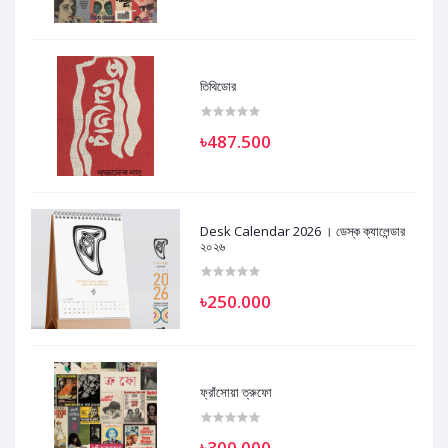
তিথিডোর
৳487.500
Desk Calendar 2026 । ডেস্ক ক্যালেন্ডার
২০২৬
৳250.000
ফ্রাঁসোয়া ত্রুফো
৳300.000