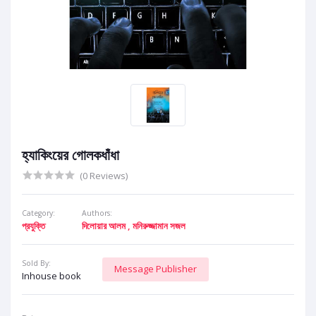
হ্যাকিংয়ের গোলকধাঁধা
(0 Reviews)
Category:
Authors:
প্রযুক্তি
দিলোয়ার আলম ,
মনিরুজ্জামান সজল
Sold By:
Message Publisher
Inhouse book