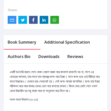
Share:
Book Summery
Additional Specification
Authors Bio
Downloads
Reviews
একটি ঘর তৈরি করতে গেলে কেবল দেয়াল দরজা আর জানালা রাখলেই হয় না, লাগে এর
ভেতরের আসবাব, তার সাথে তার স্বতন্ত্র জগৎ আর ইচ্ছা। ফলে জগৎ হয়ে ওঠে বিচিত্র আর
সাথে ইচ্ছারাও। যেভাবে চায় সেভাবেই হয়। সেই জগৎ আস্থা জাগানিয়া। জগৎ তার ইচ্ছা
পরিপালন করে আর মাথার ভেতর খেলে যায় জগতের ভাবনা। কিংবা ঘোর কেটে গেলে ওপাশ
থেকে উচ্চারিত হয় শুধু বাক্য আর তা অনুধাবন করে নিতে হয়।
অনম অহম বিন্যাস (২০২৩)